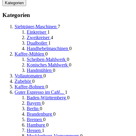
Kategorien
Kategorien
Siebträger-Maschinen
7
Einkreiser
1
Zweikreiser
4
Dualboiler
1
Handhebelmaschinen
0
Kaffee-Mühlen
0
Scheiben-Mahlwerk
0
Konisches Mahlwerk
0
Handmühlen
0
Vollautomaten
0
Zubehör
0
Kaffee-Bohnen
0
Guter Espresso im Café...
1
Baden-Württemberg
0
Bayern
0
Berlin
0
Brandenburg
0
Bremen
0
Hamburg
0
Hessen
1
Mecklenburg-Vorpommern
0