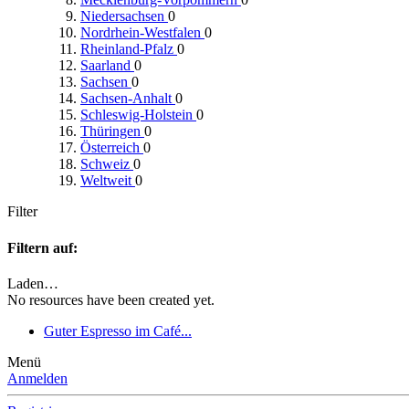
Niedersachsen
0
Nordrhein-Westfalen
0
Rheinland-Pfalz
0
Saarland
0
Sachsen
0
Sachsen-Anhalt
0
Schleswig-Holstein
0
Thüringen
0
Österreich
0
Schweiz
0
Weltweit
0
Filter
Filtern auf:
Laden…
No resources have been created yet.
Guter Espresso im Café...
Menü
Anmelden