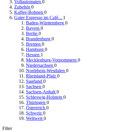
Vollautomaten
0
Zubehör
0
Kaffee-Bohnen
0
Guter Espresso im Café...
1
Baden-Württemberg
0
Bayern
0
Berlin
0
Brandenburg
0
Bremen
0
Hamburg
0
Hessen
1
Mecklenburg-Vorpommern
0
Niedersachsen
0
Nordrhein-Westfalen
0
Rheinland-Pfalz
0
Saarland
0
Sachsen
0
Sachsen-Anhalt
0
Schleswig-Holstein
0
Thüringen
0
Österreich
0
Schweiz
0
Weltweit
0
Filter