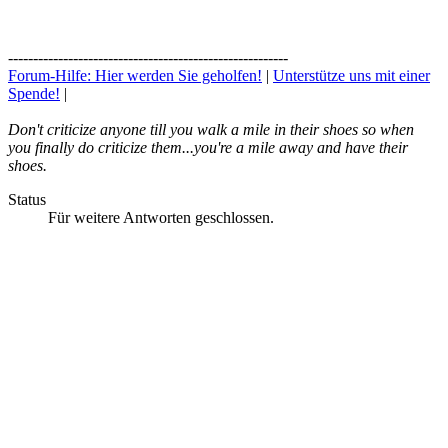
--------------------------------------------------------
Forum-Hilfe: Hier werden Sie geholfen!
|
Unterstütze uns mit einer
Spende!
|
Don't criticize anyone till you walk a mile in their shoes so when
you finally do criticize them...you're a mile away and have their
shoes.
Status
Für weitere Antworten geschlossen.