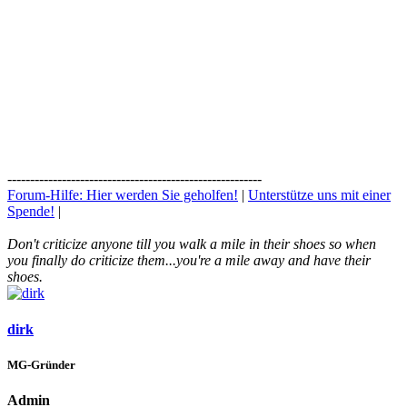
--------------------------------------------------------
Forum-Hilfe: Hier werden Sie geholfen!
|
Unterstütze uns mit einer
Spende!
|
Don't criticize anyone till you walk a mile in their shoes so when
you finally do criticize them...you're a mile away and have their
shoes.
dirk
MG-Gründer
Admin