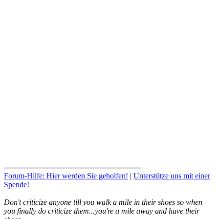
--------------------------------------------------------
Forum-Hilfe: Hier werden Sie geholfen!
|
Unterstütze uns mit einer
Spende!
|
Don't criticize anyone till you walk a mile in their shoes so when
you finally do criticize them...you're a mile away and have their