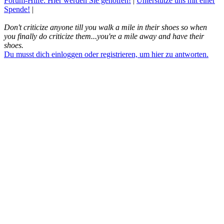
Forum-Hilfe: Hier werden Sie geholfen!
|
Unterstütze uns mit einer
Spende!
|
Don't criticize anyone till you walk a mile in their shoes so when
you finally do criticize them...you're a mile away and have their
shoes.
Du musst dich einloggen oder registrieren, um hier zu antworten.