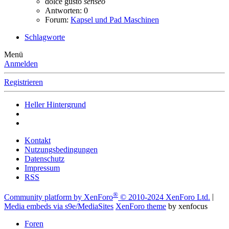
dolce
gusto
senseo
Antworten: 0
Forum:
Kapsel und Pad Maschinen
Schlagworte
Menü
Anmelden
Registrieren
Heller Hintergrund
Kontakt
Nutzungsbedingungen
Datenschutz
Impressum
RSS
®
Community platform by XenForo
© 2010-2024 XenForo Ltd.
|
Media embeds via s9e/MediaSites
XenForo theme
by xenfocus
Foren