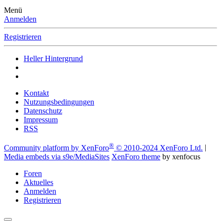
Menü
Anmelden
Registrieren
Heller Hintergrund
Kontakt
Nutzungsbedingungen
Datenschutz
Impressum
RSS
®
Community platform by XenForo
© 2010-2024 XenForo Ltd.
|
Media embeds via s9e/MediaSites
XenForo theme
by xenfocus
Foren
Aktuelles
Anmelden
Registrieren